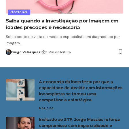
NOTICIAS
Saiba quando a investigação por imagem em
idades precoces é necessária
Sob o ponto de vista do médico especialista em diagnóstico por
imagem…
Diego Velázquez
5 Min de leitura
A economia da incerteza: por que a
capacidade de decidir com informações
incompletas se tornou uma
competência estratégica
Noticias
Indicado ao STF, Jorge Messias reforça
compromisso com imparcialidade e