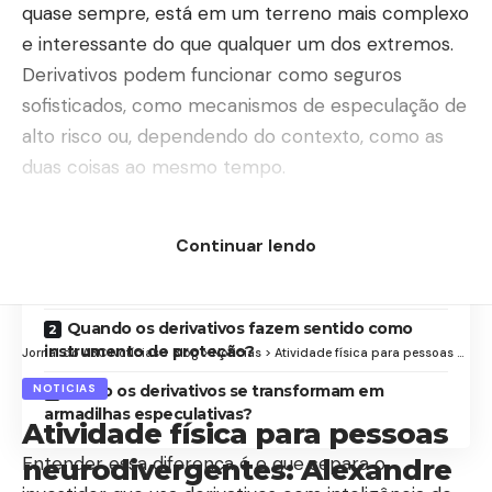
quase sempre, está em um terreno mais complexo
e interessante do que qualquer um dos extremos.
Derivativos podem funcionar como seguros
sofisticados, como mecanismos de especulação de
alto risco ou, dependendo do contexto, como as
duas coisas ao mesmo tempo.
Contents
Continuar lendo
O que são derivativos e como eles funcionam na
prática?
Quando os derivativos fazem sentido como
instrumento de proteção?
Jornal do ABC Notícias
>
Blog
>
Noticias
>
Atividade física para pessoas neurodivergentes: Alexandre Costa Pedrosa apresenta adaptações e benefícios comprovados
NOTICIAS
Como os derivativos se transformam em
armadilhas especulativas?
Atividade física para pessoas
Entender essa diferença é o que separa o
neurodivergentes: Alexandre