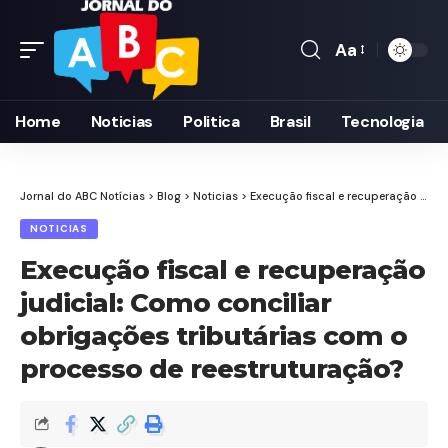
Aa
Font
Resizer
Home
Noticias
Politica
Brasil
Tecnologia
Jornal do ABC Notícias
>
Blog
>
Noticias
>
Execução fiscal e recuperação judicial: Como conciliar obrigações tributárias com o processo de reestruturação?
NOTICIAS
Execução fiscal e recuperação
judicial: Como conciliar
obrigações tributárias com o
processo de reestruturação?