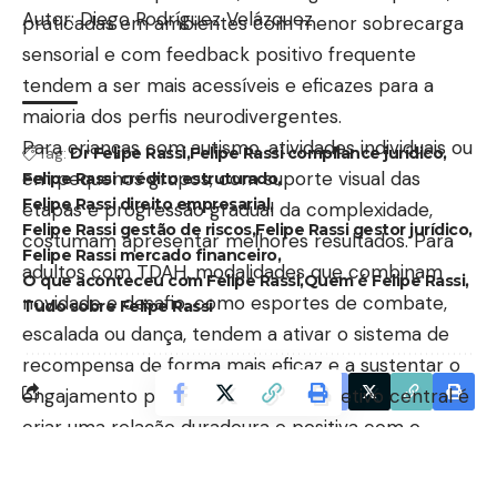
Autor: Diego Rodríguez Velázquez
praticadas em ambientes com menor sobrecarga
sensorial e com feedback positivo frequente
tendem a ser mais acessíveis e eficazes para a
maioria dos perfis neurodivergentes.
Para crianças com autismo, atividades individuais ou
Tag:
Dr Felipe Rassi
Felipe Rassi compliance jurídico
em pequenos grupos, com suporte visual das
Felipe Rassi crédito estruturado
Felipe Rassi direito empresarial
etapas e progressão gradual da complexidade,
Felipe Rassi gestão de riscos
Felipe Rassi gestor jurídico
costumam apresentar melhores resultados. Para
Felipe Rassi mercado financeiro
adultos com TDAH, modalidades que combinam
O que aconteceu com Felipe Rassi
Quem é Felipe Rassi
novidade e desafio, como esportes de combate,
Tudo sobre Felipe Rassi
escalada ou dança, tendem a ativar o sistema de
recompensa de forma mais eficaz e a sustentar o
engajamento por mais tempo. O objetivo central é
Facebook
criar uma relação duradoura e positiva com o
movimento, e não alcançar metas de desempenho
no curto prazo.