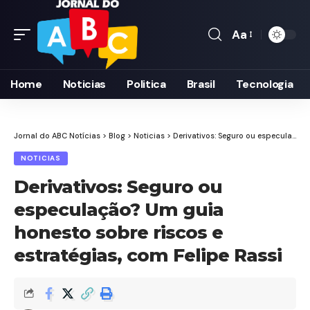
Aa
Font
Resizer
Home
Noticias
Politica
Brasil
Tecnologia
Jornal do ABC Notícias
>
Blog
>
Noticias
>
Derivativos: Seguro ou especulação? Um guia honesto sobre riscos e estratégias, com Felipe Rassi
NOTICIAS
Derivativos: Seguro ou
especulação? Um guia
honesto sobre riscos e
estratégias, com Felipe Rassi