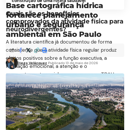
construção de uma rotina saudável
Base cartográfica hídrica
Quais são os benefícios
fortalece planejamento
comprovados da atividade física para
urbano e segurança
neurodivergentes?
ambiental em São Paulo
A literatura científica já documentou de forma
consistente que a atividade física regular produz
efeitos positivos sobre a função executiva, a
Diego Velázquez
Publicado 13 de maio de 2026
regulação emocional, a atenção e o
comportamento social em pessoas com TDAH e
autismo. No TDAH, o exercício aeróbico em
especial demonstrou impacto sobre os níveis de
dopamina e noradrenalina, neurotransmissores
diretamente relacionados à atenção e ao controle
de impulsos. Estudos indicam que períodos de
atividade física antes de tarefas que exigem