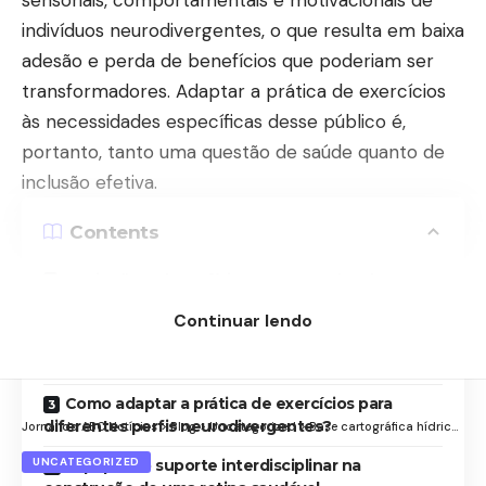
sensoriais, comportamentais e motivacionais de
indivíduos neurodivergentes, o que resulta em baixa
adesão e perda de benefícios que poderiam ser
transformadores. Adaptar a prática de exercícios
às necessidades específicas desse público é,
portanto, tanto uma questão de saúde quanto de
inclusão efetiva.
Contents
Quais são os benefícios comprovados da
atividade física para neurodivergentes?
Continuar lendo
Quais barreiras dificultam a prática de
exercícios por neurodivergentes?
Como adaptar a prática de exercícios para
diferentes perfis neurodivergentes?
Jornal do ABC Notícias
>
Blog
>
Uncategorized
>
Base cartográfica hídrica fortalece planejamento urbano e segurança ambiental em São Paulo
UNCATEGORIZED
O papel do suporte interdisciplinar na