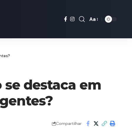
Aa
Font
Resizer
entes?
 se destaca em
rgentes?
Compartilhar