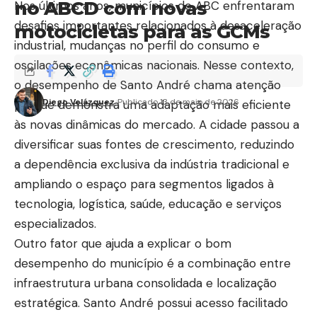
no ABCD com novas
Nos últimos anos, municípios do ABC enfrentaram
desafios importantes relacionados à desaceleração
motocicletas para as GCMs
industrial, mudanças no perfil do consumo e
oscilações econômicas nacionais. Nesse contexto,
o desempenho de Santo André chama atenção
Diego Velázquez
Publicado 13 de maio de 2026
porque demonstra uma adaptação mais eficiente
às novas dinâmicas do mercado. A cidade passou a
diversificar suas fontes de crescimento, reduzindo
a dependência exclusiva da indústria tradicional e
ampliando o espaço para segmentos ligados à
tecnologia, logística, saúde, educação e serviços
especializados.
Outro fator que ajuda a explicar o bom
desempenho do município é a combinação entre
infraestrutura urbana consolidada e localização
estratégica. Santo André possui acesso facilitado