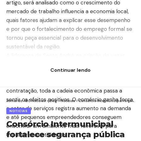
artigo, será analisado como o crescimento do
mercado de trabalho influencia a economia local,
quais fatores ajudam a explicar esse desempenho
e por que o fortalecimento do emprego formal se
tornou peça essencial para o desenvolvimento
sustentável da região.
A liderança de Santo André na criação de vagas
formais revela um movimento que vai além dos
Continuar lendo
números divulgados em relatórios econômicos.
Quando uma cidade amplia sua capacidade de
contratação, toda a cadeia econômica passa a
sentir os efeitos positivos. O comércio ganha força,
Jornal do ABC Notícias
>
Blog
>
Noticias
>
Consórcio Intermunicipal fortalece segurança pública no ABCD com novas motocicletas para as GCMs
o setor de serviços registra aumento na demanda
NOTICIAS
e até pequenos empreendedores conseguem
Consórcio Intermunicipal
encontrar um ambiente mais favorável para
fortalece segurança pública
expandir suas atividades.