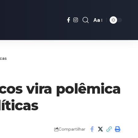
Aa
Font
Resizer
icas
cos vira polêmica
íticas
Compartilhar