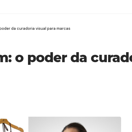
poder da curadoria visual para marcas
: o poder da curado