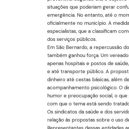
situações que poderiam gerar conf
emergência. No entanto, até o mom
oficialmente no município. A medida 
especialistas, que a classificam co
dos serviços públicos.
Em São Bernardo, a repercussão do
também ganhou força. Um vereador l
apenas hospitais e postos de saú
e até transporte público. A propo
dinheiro até cestas básicas, além 
acompanhamento psicológico. O disc
humor e preocupação social, o que 
com que o tema está sendo tratado 
Os sindicatos da saúde e dos servi
relação às propostas sobre o uso d
Representantes dessas entidades a