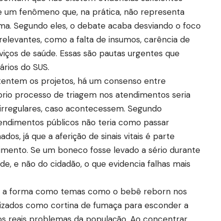
obre um fenômeno que, na prática, não representa
ma. Segundo eles, o debate acaba desviando o foco
relevantes, como a falta de insumos, carência de
rviços de saúde. Essas são pautas urgentes que
ários do SUS.
tentem os projetos, há um consenso entre
óprio processo de triagem nos atendimentos seria
es irregulares, caso acontecessem. Segundo
tendimentos públicos não teria como passar
dos, já que a aferição de sinais vitais é parte
imento. Se um boneco fosse levado a sério durante
de, e não do cidadão, o que evidencia falhas mais
é a forma como temas como o bebê reborn nos
lizados como cortina de fumaça para esconder a
os reais problemas da população. Ao concentrar