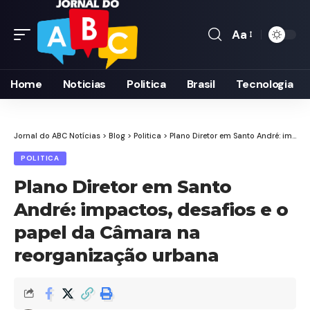
Aa
Font
Resizer
Home
Noticias
Politica
Brasil
Tecnologia
Jornal do ABC Notícias
>
Blog
>
Politica
>
Plano Diretor em Santo André: impactos, desafios e o papel da Câmara na reorganização urbana
POLITICA
Plano Diretor em Santo
André: impactos, desafios e o
papel da Câmara na
reorganização urbana