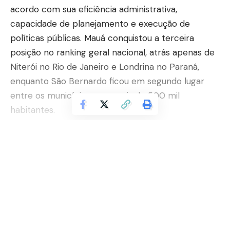
acordo com sua eficiência administrativa,
capacidade de planejamento e execução de
políticas públicas. Mauá conquistou a terceira
posição no ranking geral nacional, atrás apenas de
Niterói no Rio de Janeiro e Londrina no Paraná,
enquanto São Bernardo ficou em segundo lugar
entre os municípios com mais de 500 mil
habitantes.
A presença de Mauá entre os três primeiros
colocados do país reforça uma tendência de
Continuar lendo
fortalecimento da gestão municipal baseada em
dados, eficiência na alocação de recursos e
comprometimento com resultados concretos. A
cidade se destacou pela sua capacidade de
transformar políticas públicas em ações efetivas
Após os 60 anos: Saiba com o Sindnapi –
nas áreas de saúde, educação, mobilidade urbana e
Sindicato Nacional dos Aposentados,