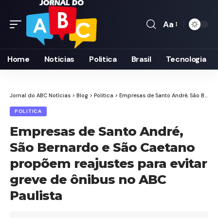
Aa
Font
Resizer
Home
Noticias
Politica
Brasil
Tecnologia
Jornal do ABC Notícias
>
Blog
>
Politica
>
Empresas de Santo André, São Bernardo e São Caetano propõem reajustes para evitar greve de ônibus no ABC Paulista
POLITICA
Empresas de Santo André,
São Bernardo e São Caetano
propõem reajustes para evitar
greve de ônibus no ABC
Paulista