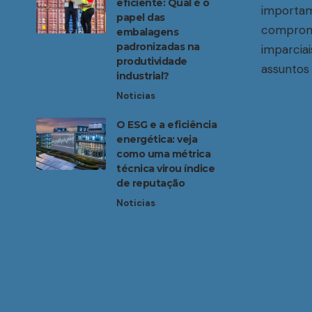
eficiente: Qual é o
importam
papel das
compromi
embalagens
padronizadas na
imparciai
produtividade
assuntos 
industrial?
Noticias
O ESG e a eficiência
energética: veja
como uma métrica
técnica virou índice
de reputação
Noticias