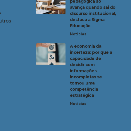
pedagógica só
avança quando sai do
s
discurso institucional,
destaca a Sigma
utros
Educação
Noticias
A economia da
incerteza: por que a
capacidade de
decidir com
informações
incompletas se
tornou uma
competência
estratégica
Noticias