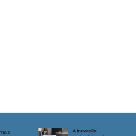
A inovação
mais