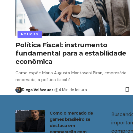
NOTICIAS
Política Fiscal: instrumento
fundamental para a estabilidade
econômica
Como expõe Maria Augusta Mantovani Piran, empresária
renomada, a política fiscal é…
Diego Velázquez
4 Min de leitura
Como o mercado de
Buscando
games brasileiro se
importam
destaca em
compromi
comparação com