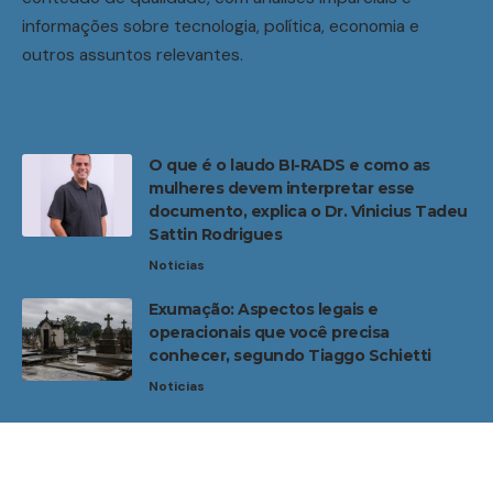
informações sobre tecnologia, política, economia e
outros assuntos relevantes.
O que é o laudo BI-RADS e como as
mulheres devem interpretar esse
documento, explica o Dr. Vinicius Tadeu
Sattin Rodrigues
Noticias
Exumação: Aspectos legais e
operacionais que você precisa
conhecer, segundo Tiaggo Schietti
Noticias