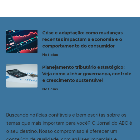
Crise e adaptação: como mudanças
recentes impactam a economia e o
comportamento do consumidor
Noticias
Planejamento tributário estratégico:
Veja como alinhar governança, controle
e crescimento sustentável
Noticias
Buscando notícias confiáveis e bem escritas sobre os
temas que mais importam para você? O Jornal do ABC é
o seu destino. Nosso compromisso é oferecer um
conteúdo de qualidade, com análises imparciais e