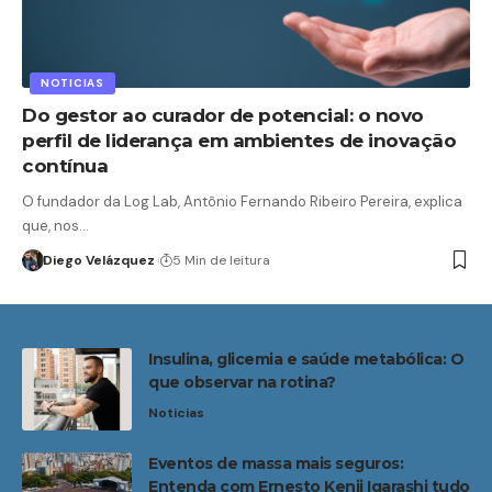
NOTICIAS
Do gestor ao curador de potencial: o novo
perfil de liderança em ambientes de inovação
contínua
O fundador da Log Lab, Antônio Fernando Ribeiro Pereira, explica
que, nos…
Diego Velázquez
5 Min de leitura
Insulina, glicemia e saúde metabólica: O
que observar na rotina?
Noticias
Eventos de massa mais seguros:
Entenda com Ernesto Kenji Igarashi tudo