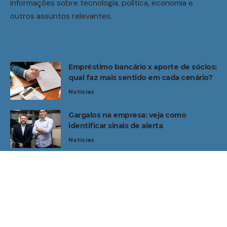
informações sobre tecnologia, política, economia e
outros assuntos relevantes.
Empréstimo bancário x aporte de sócios:
qual faz mais sentido em cada cenário?
Noticias
Gargalos na empresa: veja como
identificar sinais de alerta
Noticias
Home
Sobre Nós
Noticias
Quem Faz
Contato