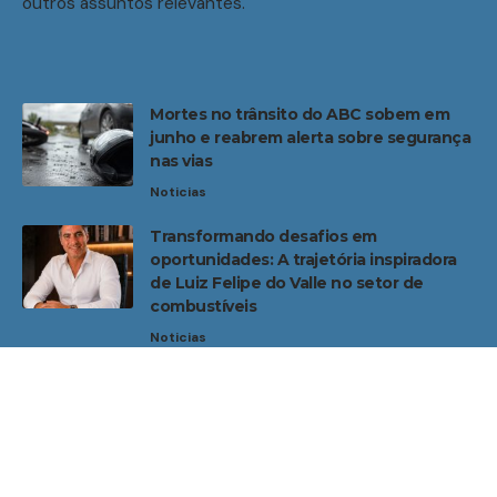
outros assuntos relevantes.
Mortes no trânsito do ABC sobem em
junho e reabrem alerta sobre segurança
nas vias
Noticias
Transformando desafios em
oportunidades: A trajetória inspiradora
de Luiz Felipe do Valle no setor de
combustíveis
Noticias