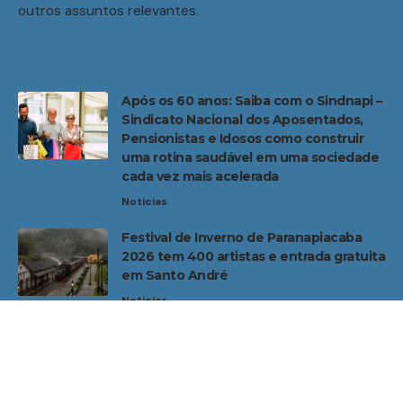
outros assuntos relevantes.
Após os 60 anos: Saiba com o Sindnapi –
Sindicato Nacional dos Aposentados,
Pensionistas e Idosos como construir
uma rotina saudável em uma sociedade
cada vez mais acelerada
Noticias
Festival de Inverno de Paranapiacaba
2026 tem 400 artistas e entrada gratuita
em Santo André
Noticias