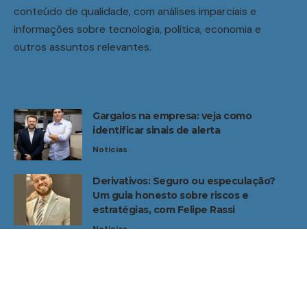
conteúdo de qualidade, com análises imparciais e
informações sobre tecnologia, política, economia e
outros assuntos relevantes.
Gargalos na empresa: veja como
identificar sinais de alerta
Noticias
Derivativos: Seguro ou especulação?
Um guia honesto sobre riscos e
estratégias, com Felipe Rassi
Noticias