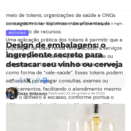
custo reduzido em comunidades carentes. Por
meio de tokens, organizações de saúde e ONGs
conseguem criar sistemas mais eficientes de
Jornal do ABC Notícias
>
Blog
>
Noticias
>
Design de embalagens: o ingrediente secreto para destacar seu vinho ou cerveja
distribuição de recursos.
NOTICIAS
Uma aplicação prática dos tokens é permitir que a
Design de embalagens: o
população de baixa renda tenha acesso a serviços
ingrediente secreto para
médicos por meio de campanhas de saúde ou
destacar seu vinho ou cerveja
programas de benefícios que distribuem tokens
como forma de “vale-saúde”. Esses tokens podem
ser usados para pagar consultas, exames ou
medicamentos, facilitando o atendimento mesmo
Diego Velázquez
Publicado 23 de outubro de 2024
onde o dinheiro é escasso, conforme pontua o
CEO e especialista Milton de Oliveira Lyra Filho.
Como os tokens melhoram a distribuição de
recursos?
A tokenização ajuda a organizar e direcionar