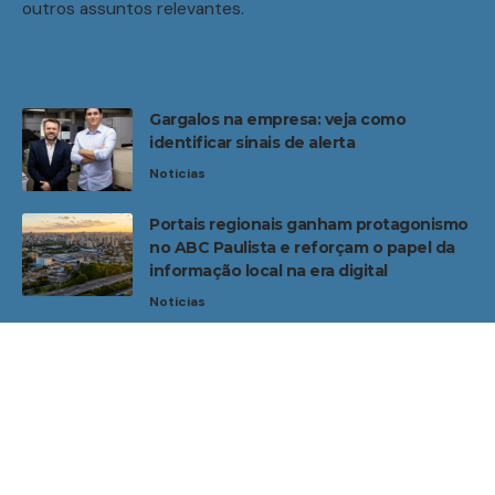
outros assuntos relevantes.
Gargalos na empresa: veja como
identificar sinais de alerta
Noticias
Portais regionais ganham protagonismo
no ABC Paulista e reforçam o papel da
informação local na era digital
Noticias
Home
Sobre Nós
Noticias
Quem Faz
Contato