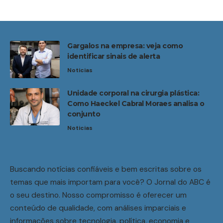
Gargalos na empresa: veja como
identificar sinais de alerta
Noticias
Unidade corporal na cirurgia plástica:
Como Haeckel Cabral Moraes analisa o
conjunto
Noticias
Buscando notícias confiáveis e bem escritas sobre os
temas que mais importam para você? O Jornal do ABC é
o seu destino. Nosso compromisso é oferecer um
conteúdo de qualidade, com análises imparciais e
informações sobre tecnologia, política, economia e