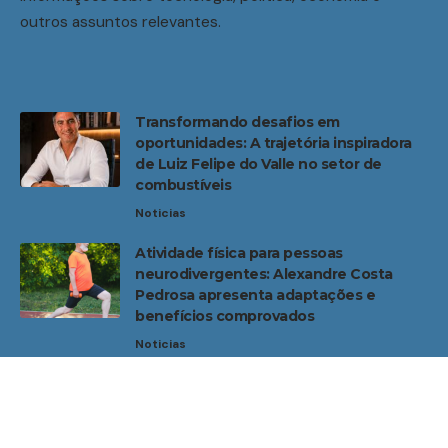
outros assuntos relevantes.
Transformando desafios em
oportunidades: A trajetória inspiradora
de Luiz Felipe do Valle no setor de
combustíveis
Noticias
Atividade física para pessoas
neurodivergentes: Alexandre Costa
Pedrosa apresenta adaptações e
benefícios comprovados
Noticias