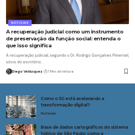
NOTICIAS
A recuperação judicial como um instrumento
de preservação da função social: entenda o
que isso significa
A recuperação judicial, segundo o Dr. Rodrigo Gonçalves Pimentel,
sócio do escritório…
Diego Velázquez
7 Min de leitura
Como o 5G está acelerando a
transformação digital?
Noticias
Base de dados cartográficos do sistema
hídrico de São Paulo: como a