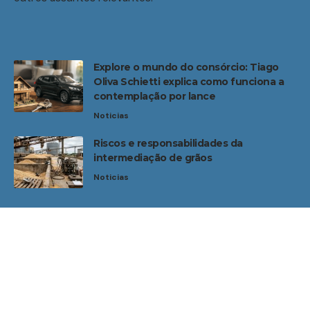
Explore o mundo do consórcio: Tiago
Oliva Schietti explica como funciona a
contemplação por lance
Noticias
Riscos e responsabilidades da
intermediação de grãos
Noticias
Home
Sobre Nós
Noticias
Quem Faz
Contato