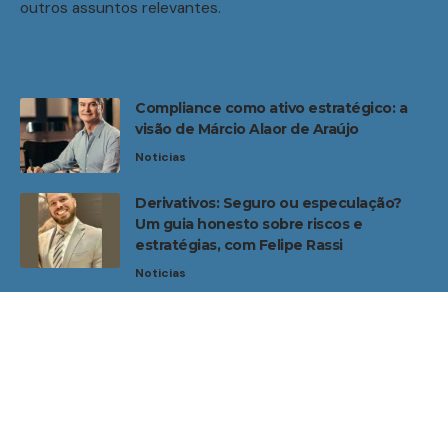
outros assuntos relevantes.
Compliance como ativo estratégico: a
visão de Márcio Alaor de Araújo
Noticias
Derivativos: Seguro ou especulação?
Um guia honesto sobre riscos e
estratégias, com Felipe Rassi
Noticias
Home
Sobre Nós
Noticias
Quem Faz
Contato