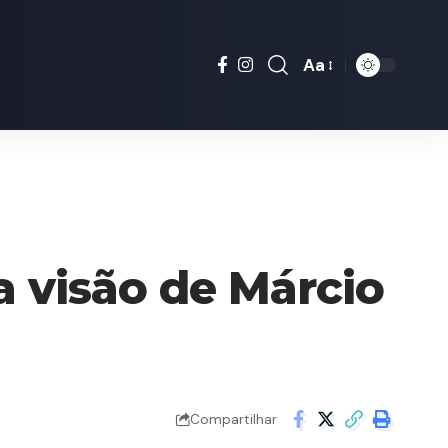
Aa
Font
Resizer
a visão de Márcio
Compartilhar