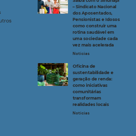
Saiba com o Sindnapi
– Sindicato Nacional
s
dos Aposentados,
Pensionistas e Idosos
utros
como construir uma
rotina saudável em
uma sociedade cada
vez mais acelerada
Noticias
Oficina de
sustentabilidade e
geração de renda:
como iniciativas
comunitárias
transformam
realidades locais
Noticias