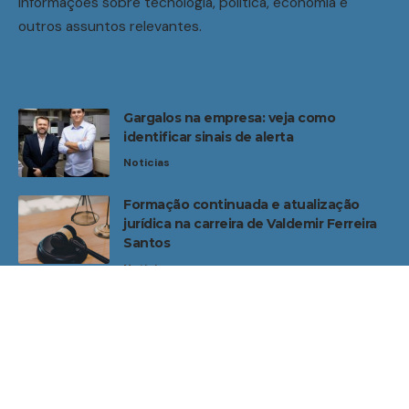
informações sobre tecnologia, política, economia e
outros assuntos relevantes.
Gargalos na empresa: veja como
identificar sinais de alerta
Noticias
Formação continuada e atualização
jurídica na carreira de Valdemir Ferreira
Santos
Noticias