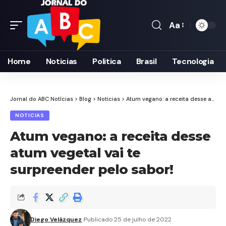
Aa
Font
Resizer
Home
Noticias
Politica
Brasil
Tecnologia
Jornal do ABC Notícias
>
Blog
>
Noticias
>
Atum vegano: a receita desse atum vegetal vai te surpreender pelo sabor!
NOTICIAS
Atum vegano: a receita desse
atum vegetal vai te
surpreender pelo sabor!
Diego Velázquez
Publicado 25 de julho de 2022