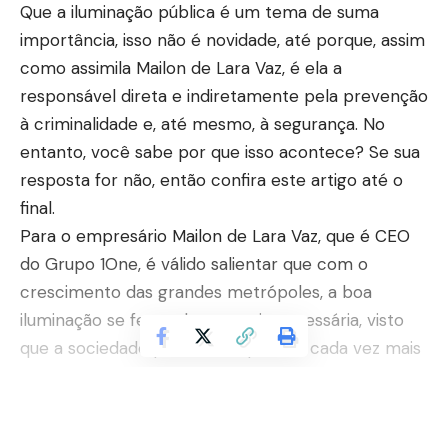
Que a iluminação pública é um tema de suma
importância, isso não é novidade, até porque, assim
como assimila Mailon de Lara Vaz, é ela a
responsável direta e indiretamente pela prevenção
à criminalidade e, até mesmo, à segurança. No
entanto, você sabe por que isso acontece? Se sua
resposta for não, então confira este artigo até o
final.
Para o empresário Mailon de Lara Vaz, que é CEO
do Grupo 1One, é válido salientar que com o
crescimento das grandes metrópoles, a boa
iluminação se fez cada vez mais necessária, visto
que a sociedade passou a depender cada vez mais
dela, seja para os ambientes de trabalho, seja para
melhorar os espaços turísticos e ruas urbanas.
Continuar lendo
No entanto, não é pela necessidade desses