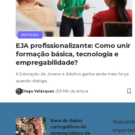
NOTICIAS
EJA profissionalizante: Como unir
formação básica, tecnologia e
empregabilidade?
A Educação de Jovens e Adultos ganha ainda mais força
quando dialoga…
Diego Velázquez
6 Min de leitura
Base de dados
Buscando
cartográficos do
importam
sistema hídrico de