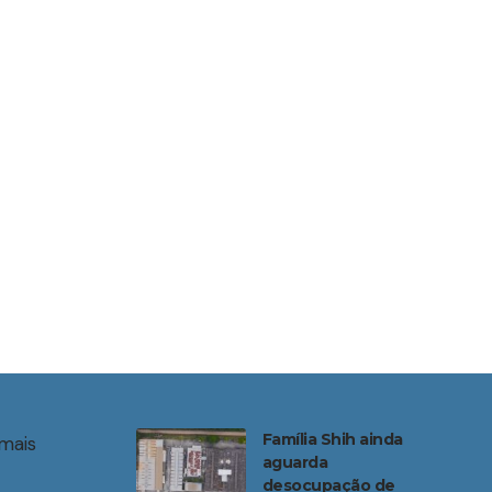
Família Shih ainda
mais
aguarda
desocupação de