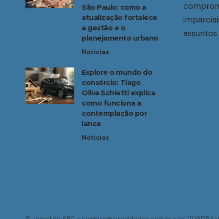
compromi
São Paulo: como a
atualização fortalece
imparciai
a gestão e o
assuntos 
planejamento urbano
Noticias
Explore o mundo do
consórcio: Tiago
Oliva Schietti explica
como funciona a
contemplação por
lance
Noticias
© Jornal do ABC -
contato@jornaldoabc.com.br
- tel.(11)91754