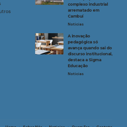
s
complexo industrial
arrematado em
utros
Cambuí
Noticias
A inovação
pedagógica só
avança quando sai do
discurso institucional,
destaca a Sigma
Educação
Noticias