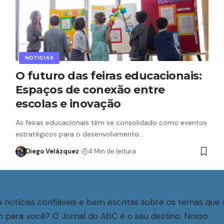
NOTICIAS
O futuro das feiras educacionais:
Espaços de conexão entre
escolas e inovação
As feiras educacionais têm se consolidado como eventos
estratégicos para o desenvolvimento…
Diego Velázquez
4 Min de leitura
 notícias confiáveis e bem escritas sobre os temas que 
 para você? O Jornal do ABC é o seu destino. Nosso