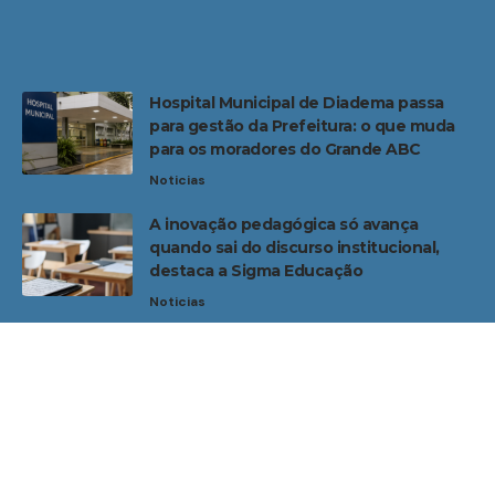
Hospital Municipal de Diadema passa
para gestão da Prefeitura: o que muda
para os moradores do Grande ABC
Noticias
A inovação pedagógica só avança
quando sai do discurso institucional,
destaca a Sigma Educação
Noticias
Home
Sobre Nós
Noticias
Quem Faz
Contato