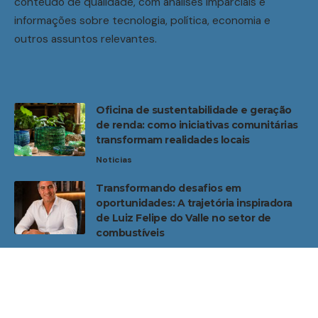
conteúdo de qualidade, com análises imparciais e
informações sobre tecnologia, política, economia e
outros assuntos relevantes.
Oficina de sustentabilidade e geração
de renda: como iniciativas comunitárias
transformam realidades locais
Noticias
Transformando desafios em
oportunidades: A trajetória inspiradora
de Luiz Felipe do Valle no setor de
combustíveis
Noticias