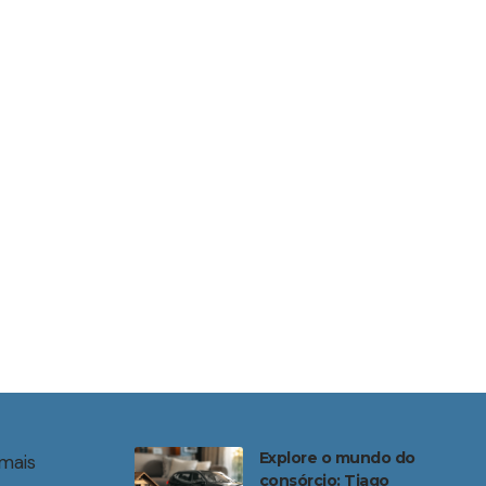
Explore o mundo do
mais
consórcio: Tiago