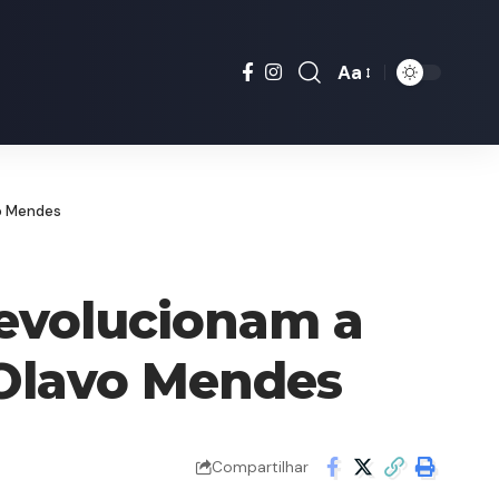
Aa
Font
Resizer
vo Mendes
revolucionam a
é Olavo Mendes
Compartilhar