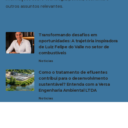
outros assuntos relevantes.
Transformando desafios em
oportunidades: A trajetória inspiradora
de Luiz Felipe do Valle no setor de
combustíveis
Noticias
Como o tratamento de efluentes
contribui para o desenvolvimento
sustentável? Entenda com a Versa
Engenharia Ambiental LTDA
Noticias