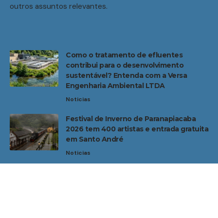
outros assuntos relevantes.
Como o tratamento de efluentes
contribui para o desenvolvimento
sustentável? Entenda com a Versa
Engenharia Ambiental LTDA
Noticias
Festival de Inverno de Paranapiacaba
2026 tem 400 artistas e entrada gratuita
em Santo André
Noticias