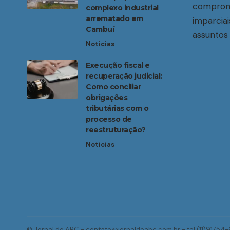
compromi
complexo industrial
arrematado em
imparciai
Cambuí
assuntos 
Noticias
Execução fiscal e
recuperação judicial:
Como conciliar
obrigações
tributárias com o
processo de
reestruturação?
Noticias
© Jornal do ABC -
contato@jornaldoabc.com.br
- tel.(11)91754