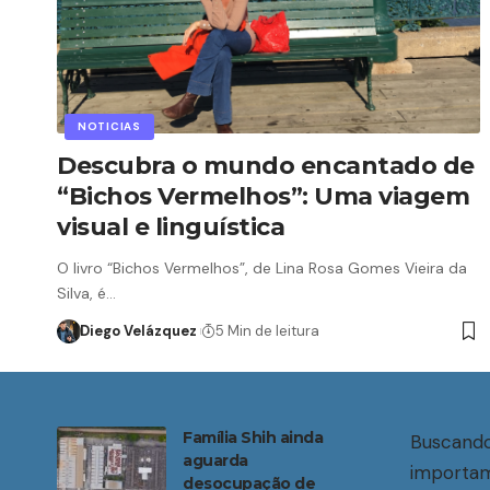
NOTICIAS
Descubra o mundo encantado de
“Bichos Vermelhos”: Uma viagem
visual e linguística
O livro “Bichos Vermelhos”, de Lina Rosa Gomes Vieira da
Silva, é…
Diego Velázquez
5 Min de leitura
Família Shih ainda
Buscando
aguarda
importam
desocupação de