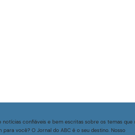
 notícias confiáveis e bem escritas sobre os temas que 
 para você? O Jornal do ABC é o seu destino. Nosso