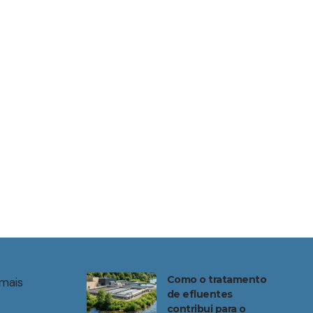
Como o tratamento
mais
de efluentes
contribui para o