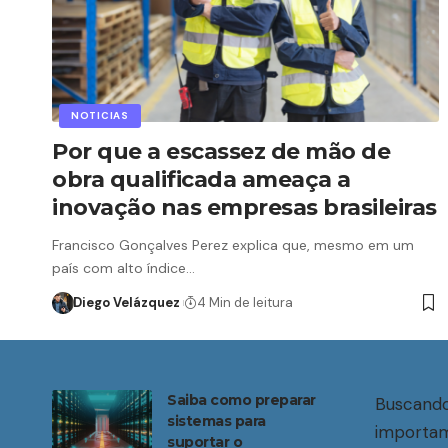
NOTICIAS
Por que a escassez de mão de
obra qualificada ameaça a
inovação nas empresas brasileiras
Francisco Gonçalves Perez explica que, mesmo em um
país com alto índice…
Diego Velázquez
4 Min de leitura
Saiba como preparar
Buscando
sistemas para
importam
suportar o