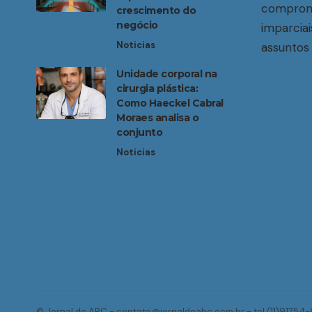
compromi
crescimento do
negócio
imparciai
Noticias
assuntos 
Unidade corporal na
cirurgia plástica:
Como Haeckel Cabral
Moraes analisa o
conjunto
Noticias
© Jornal do ABC -
contato@jornaldoabc.com.br
- tel.(11)91754