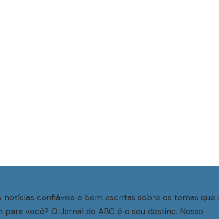
 notícias confiáveis e bem escritas sobre os temas que 
 para você? O Jornal do ABC é o seu destino. Nosso