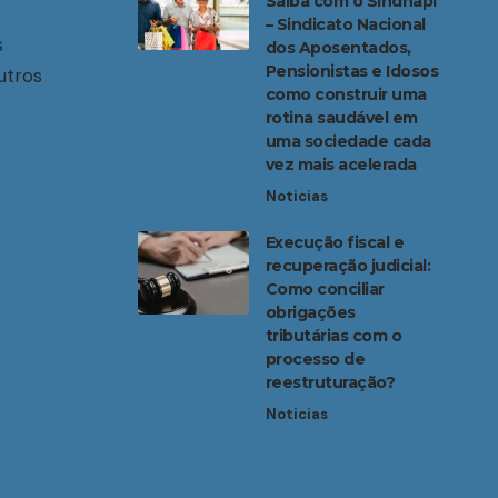
Saiba com o Sindnapi
– Sindicato Nacional
s
dos Aposentados,
Pensionistas e Idosos
utros
como construir uma
rotina saudável em
uma sociedade cada
vez mais acelerada
Noticias
Execução fiscal e
recuperação judicial:
Como conciliar
obrigações
tributárias com o
processo de
reestruturação?
Noticias