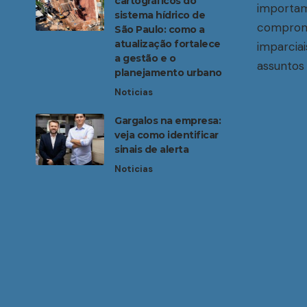
cartográficos do
importam
sistema hídrico de
compromi
São Paulo: como a
atualização fortalece
imparciai
a gestão e o
assuntos 
planejamento urbano
Noticias
Gargalos na empresa:
veja como identificar
sinais de alerta
Noticias