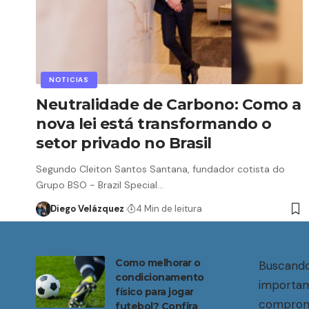
NOTICIAS
Neutralidade de Carbono: Como a
nova lei está transformando o
setor privado no Brasil
Segundo Cleiton Santos Santana, fundador cotista do
Grupo BSO - Brazil Special…
Diego Velázquez
4 Min de leitura
Como melhorar o
Buscando
condicionamento
importam
físico para jogar
compromi
futebol? Confira