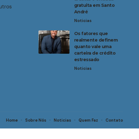
gratuita em Santo
utros
André
Noticias
Os fatores que
realmente definem
quanto vale uma
carteira de crédito
estressado
Noticias
Home
Sobre Nós
Noticias
Quem Faz
Contato