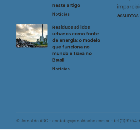
neste artigo
imparciai
Noticias
assuntos 
Resíduos sólidos
urbanos como fonte
de energia: o modelo
que funciona no
mundo e trava no
Brasil
Noticias
© Jornal do ABC -
contato@jornaldoabc.com.br
- tel.(11)91754