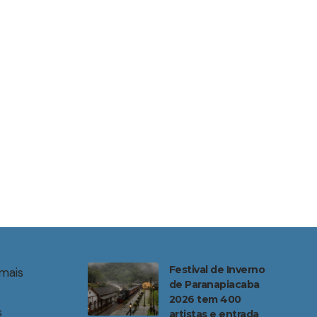
Festival de Inverno
mais
de Paranapiacaba
2026 tem 400
s
artistas e entrada