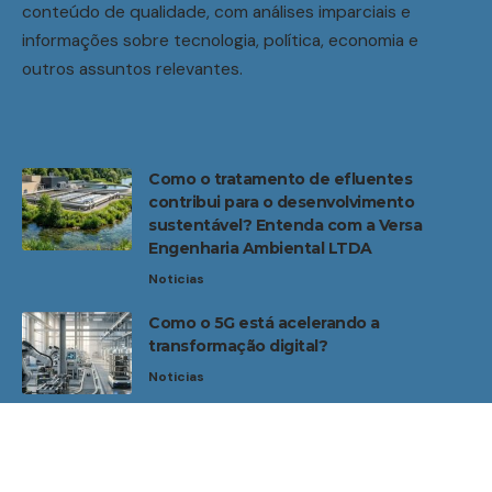
conteúdo de qualidade, com análises imparciais e
informações sobre tecnologia, política, economia e
outros assuntos relevantes.
Como o tratamento de efluentes
contribui para o desenvolvimento
sustentável? Entenda com a Versa
Engenharia Ambiental LTDA
Noticias
Como o 5G está acelerando a
transformação digital?
Noticias