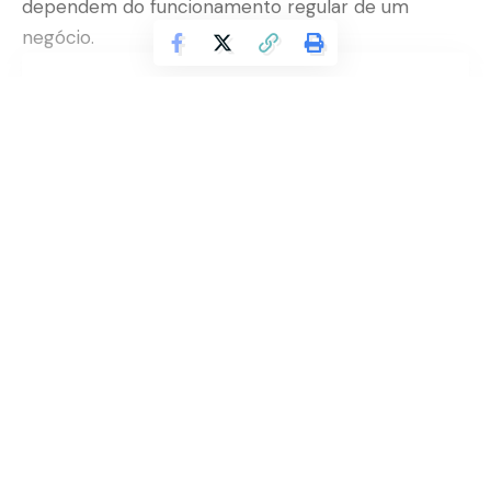
dependem do funcionamento regular de um
negócio.
Contents
Como a recuperação judicial se conecta à
função social da empresa?
Continuar lendo
Quais atividades essenciais podem ser
preservadas com a recuperação judicial?
Por que a recuperação judicial fortalece a
imagem de responsabilidade social?
Saiba quando a investigação por
Quais cuidados os empresários devem ter ao
imagem em idades precoces é
entrar em recuperação judicial?
necessária
Recuperação judicial e a visão consultiva sobre
Noticias
função social
Saiba como preparar sistemas para
A recuperação judicial como oportunidade de
suportar o crescimento do negócio
recomeço sustentável
Noticias