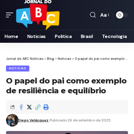
Aa
Font
Resizer
Home
Noticias
Politica
Brasil
Tecnologia
Jornal do ABC Notícias
>
Blog
>
Noticias
>
O papel do pai como exemplo de resiliência e equilíbrio
NOTICIAS
O papel do pai como exemplo
de resiliência e equilíbrio
Diego Velázquez
Publicado 26 de setembro de 2025