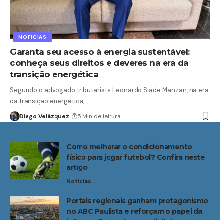
NOTICIAS
Garanta seu acesso à energia sustentável:
conheça seus direitos e deveres na era da
transição energética
Segundo o advogado tributarista Leonardo Siade Manzan, na era
da transição energética,…
Diego Velázquez
5 Min de leitura
Como melhorar o condicionamento
físico para jogar futebol? Confira neste
artigo
Noticias
Portais regionais ganham protagonismo
no ABC Paulista e reforçam o papel da