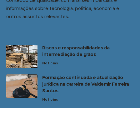
conteúdo de qualidade, com análises imparciais e
informações sobre tecnologia, política, economia e
outros assuntos relevantes.
Riscos e responsabilidades da
intermediação de grãos
Noticias
Formação continuada e atualização
jurídica na carreira de Valdemir Ferreira
Santos
Noticias