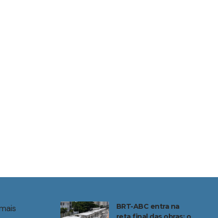
BRT-ABC entra na
mais
reta final das obras: o