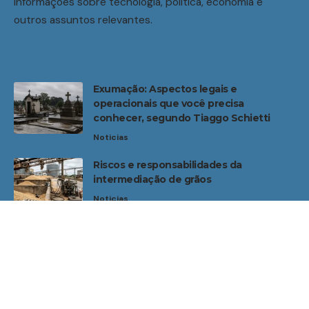
informações sobre tecnologia, política, economia e
outros assuntos relevantes.
Exumação: Aspectos legais e
operacionais que você precisa
conhecer, segundo Tiaggo Schietti
Noticias
Riscos e responsabilidades da
intermediação de grãos
Noticias