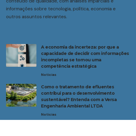
conteúdo de qualidade, com análises imparciais e
informações sobre tecnologia, política, economia e
outros assuntos relevantes.
A economia da incerteza: por que a
capacidade de decidir com informações
incompletas se tornou uma
competência estratégica
Noticias
Como o tratamento de efluentes
contribui para o desenvolvimento
sustentável? Entenda com a Versa
Engenharia Ambiental LTDA
Noticias