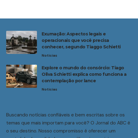
Exumação: Aspectos legais e
operacionais que você precisa
conhecer, segundo Tiaggo Schietti
Noticias
Explore o mundo do consórcio: Tiago
Oliva Schietti explica como funciona a
contemplação por lance
Noticias
Buscando notícias confiáveis e bem escritas sobre os
temas que mais importam para você? O Jornal do ABC é
o seu destino. Nosso compromisso é oferecer um