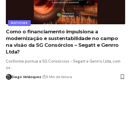
NOTICIAS
Como o financiamento impulsiona a
modernização e sustentabilidade no campo
na visão da SG Consórcios – Segatt e Genrro
Ltda?
Conforme pontua a SG Consórcios - Segatt e Genrro Ltda, com
os…
Diego Velázquez
5 Min de leitura