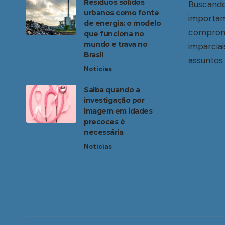
Resíduos sólidos
Buscando
urbanos como fonte
importam
de energia: o modelo
compromi
que funciona no
mundo e trava no
imparciai
Brasil
assuntos 
Noticias
Saiba quando a
investigação por
imagem em idades
precoces é
necessária
Noticias