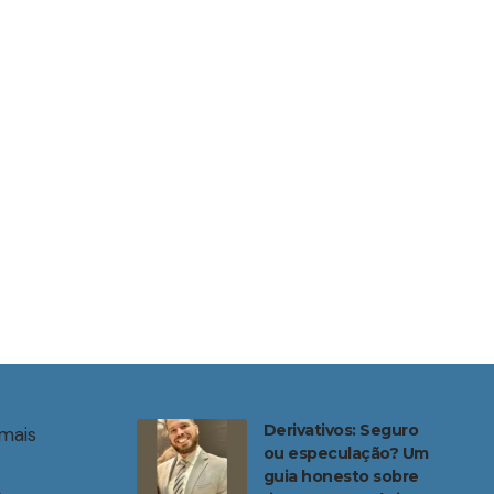
Derivativos: Seguro
mais
ou especulação? Um
guia honesto sobre