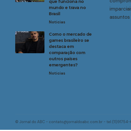
compromi
que funciona no
mundo e trava no
imparciai
Brasil
assuntos 
Noticias
Como o mercado de
games brasileiro se
destaca em
comparação com
outros países
emergentes?
Noticias
© Jornal do ABC -
contato@jornaldoabc.com.br
- tel.(11)91754