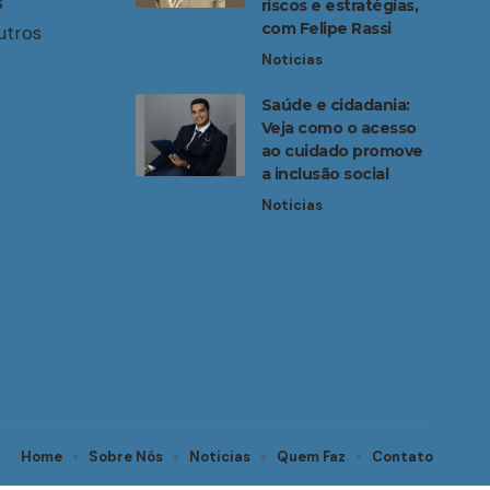
s
riscos e estratégias,
com Felipe Rassi
utros
Noticias
Saúde e cidadania:
Veja como o acesso
ao cuidado promove
a inclusão social
Noticias
Home
Sobre Nós
Noticias
Quem Faz
Contato