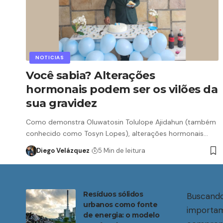
NOTICIAS
Você sabia? Alterações
hormonais podem ser os vilões da
sua gravidez
Como demonstra Oluwatosin Tolulope Ajidahun (também
conhecido como Tosyn Lopes), alterações hormonais…
Diego Velázquez
5 Min de leitura
Resíduos sólidos
Buscando
urbanos como fonte
importam
de energia: o modelo