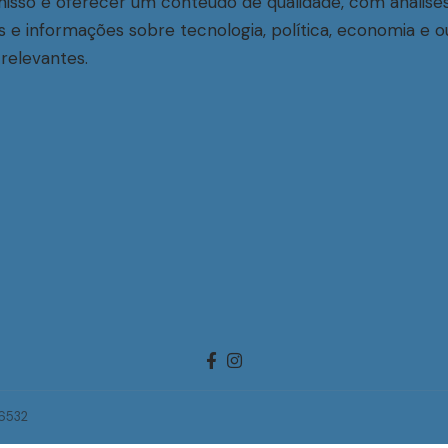
sso é oferecer um conteúdo de qualidade, com análise
s e informações sobre tecnologia, política, economia e o
relevantes.
-6532