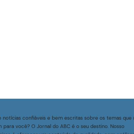
 notícias confiáveis e bem escritas sobre os temas que 
 para você? O Jornal do ABC é o seu destino. Nosso