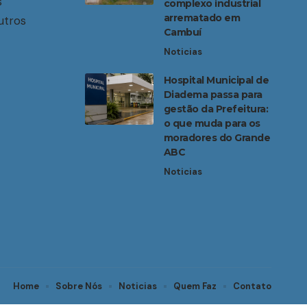
s
complexo industrial
arrematado em
utros
Cambuí
Noticias
Hospital Municipal de
Diadema passa para
gestão da Prefeitura:
o que muda para os
moradores do Grande
ABC
Noticias
Home
Sobre Nós
Noticias
Quem Faz
Contato