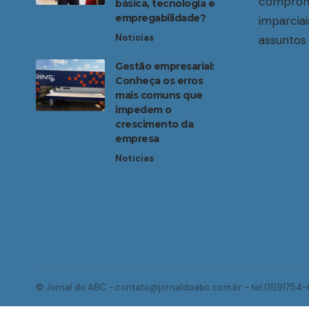
compromi
básica, tecnologia e
empregabilidade?
imparciai
Noticias
assuntos 
Gestão empresarial:
Conheça os erros
mais comuns que
impedem o
crescimento da
empresa
Noticias
© Jornal do ABC -
contato@jornaldoabc.com.br
- tel.(11)91754