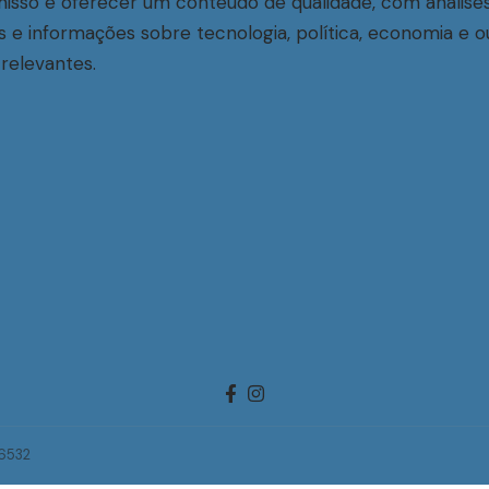
sso é oferecer um conteúdo de qualidade, com análise
s e informações sobre tecnologia, política, economia e o
relevantes.
-6532