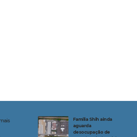
Família Shih ainda
mais
aguarda
desocupação de