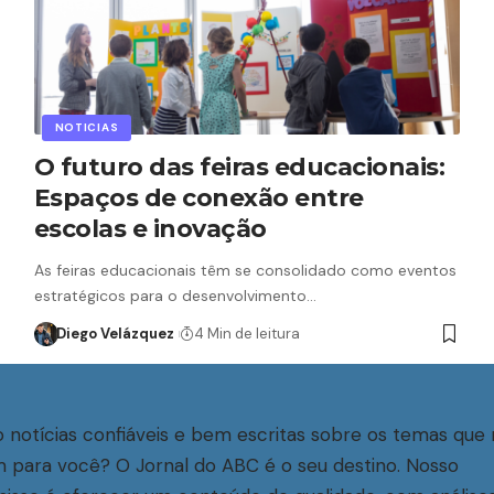
NOTICIAS
O futuro das feiras educacionais:
Espaços de conexão entre
escolas e inovação
As feiras educacionais têm se consolidado como eventos
estratégicos para o desenvolvimento…
Diego Velázquez
4 Min de leitura
 notícias confiáveis e bem escritas sobre os temas que 
 para você? O Jornal do ABC é o seu destino. Nosso