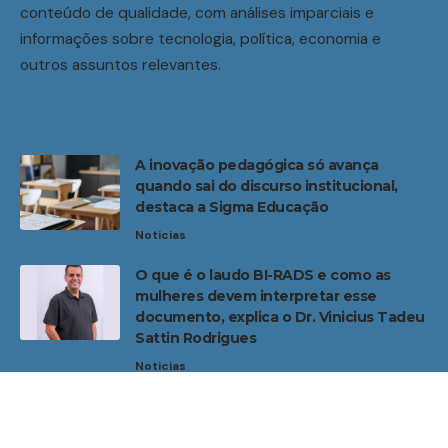
conteúdo de qualidade, com análises imparciais e
informações sobre tecnologia, política, economia e
outros assuntos relevantes.
A inovação pedagógica só avança
quando sai do discurso institucional,
destaca a Sigma Educação
Noticias
O que é o laudo BI-RADS e como as
mulheres devem interpretar esse
documento, explica o Dr. Vinicius Tadeu
Sattin Rodrigues
Noticias