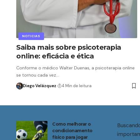
NOTICIAS
Saiba mais sobre psicoterapia
online: eficácia e ética
Conforme o médico Walter Duenas, a psicoterapia online
se tornou cada vez…
Diego Velázquez
4 Min de leitura
Como melhorar o
Buscando
condicionamento
importam
físico para jogar