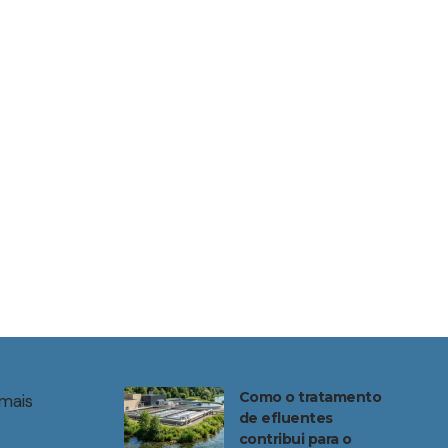
Como o tratamento
mais
de efluentes
contribui para o