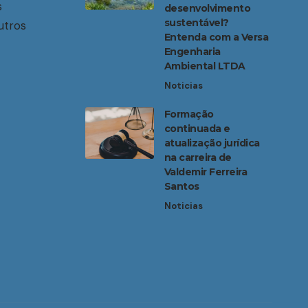
s
desenvolvimento
sustentável?
utros
Entenda com a Versa
Engenharia
Ambiental LTDA
Noticias
Formação
continuada e
atualização jurídica
na carreira de
Valdemir Ferreira
Santos
Noticias