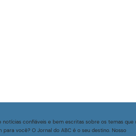
 notícias confiáveis e bem escritas sobre os temas que 
 para você? O Jornal do ABC é o seu destino. Nosso