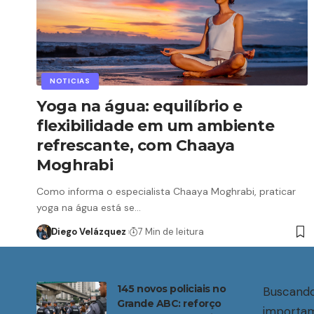
NOTICIAS
Yoga na água: equilíbrio e
flexibilidade em um ambiente
refrescante, com Chaaya
Moghrabi
Como informa o especialista Chaaya Moghrabi, praticar
yoga na água está se…
Diego Velázquez
7 Min de leitura
145 novos policiais no
Buscando
Grande ABC: reforço
importam