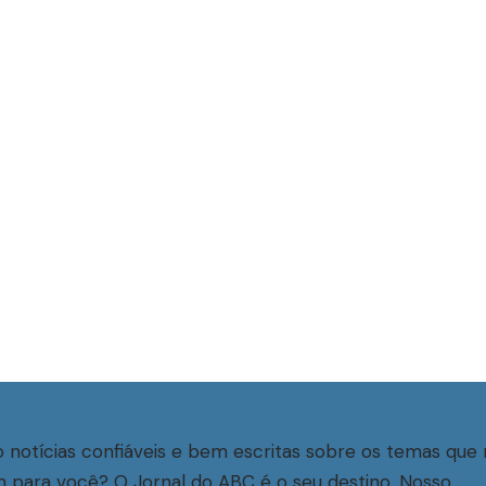
 notícias confiáveis e bem escritas sobre os temas que 
 para você? O Jornal do ABC é o seu destino. Nosso