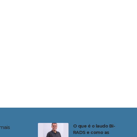
O que é o laudo BI-
mais
RADS e como as